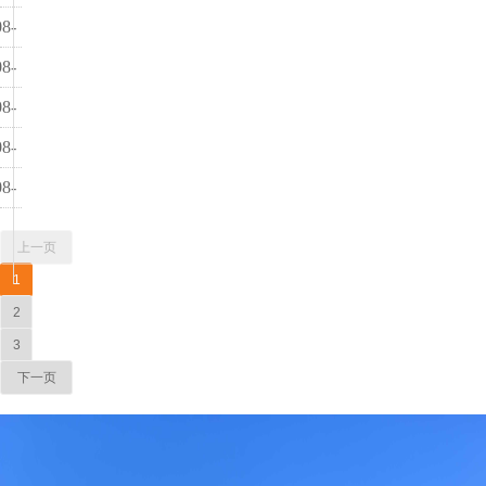
01
08-
代写个人简历、求职自荐信、调岗申请、辞职申请
01
08-
代写新年贺词、新春贺辞、会议贺词、贺电、贺信
01
08-
代写演讲稿、竞聘演讲、参赛演讲、就职演讲
01
08-
代写会议发言、会议讲话、主持发言、就职发言
01
08-
代写婚礼主持发言、宴会主持发言、活动主持发言
01
上一页
1
2
3
下一页