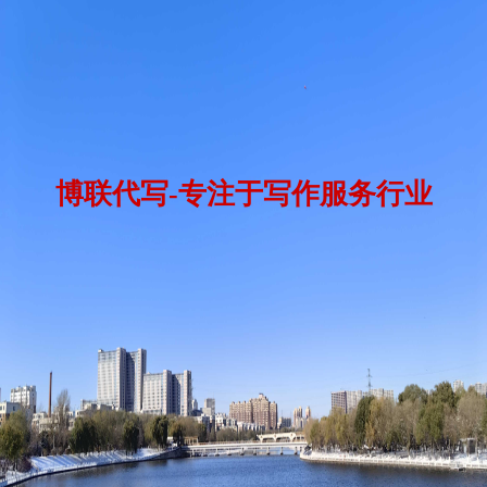
代写公文、代写请示、代写批复、代写报告、代写公告、代写公示、代写通告、代写通知、代写证
明、代写说明、代写情况说明 代写计划、代写工作计划、代写工作思路、代写工作设想、代写年度计
划、代写季度计划、代写月度计划、代写周计划、代写日计划、代写工作安排 代写总结、代写工作总
结、代写年度总结、代写季度总结、代写月度总结、代写周报、代写日报、代写项目总结、代写个人
总结、代写会议总结、代写活动总结、代写工作日志、代写工作日记 代写报告、代写工作报告、代写
述职报告、代写调研报告、代写行业报告、代写财务报告、代写调查报告、代写考察报告、代写研究
报告 代写方案、代写实施方案、代写工作方案、代写活动方案 代写汇报、代写情况汇报、代写工作汇
报、代写项目汇报 代写简历、代写个人简历、代写求职简历、简历修改、英文简历翻译、专业简历制
作、代写求职自荐信、代写求职信、代写自荐信、代写个人陈述、代写留学文书、代写推荐信、代写
英文简历、代写中文简历、 代写演讲、代写演讲稿、代写竞聘演讲、代写参赛演讲、代写就职演讲 代
博联代写-专注于写作服务行业
写广告文案、代写宣传稿、代写新闻稿、代写博客、代写SEO文章、代写产品描述、代写电商文案 代
写营销策划、代写市场分析、代写营销方案、代写策划案、、写广告策划、代写广告语、代写广告软
文、代写品牌故事、 代写企业简介、代写公司简介、代写企业简介、代写企业概况、代写大事记、代
写公司大事记、代写公司沿革、代写企业发展史 代写项目计划书、代写项目建议书、代写项目简介、
代写立项申请、项目申报材料、项目创建材料、项目验收材料、项目结项材料、代写项目汇报 代写合
同、代写协议、合同起草、合同修改、合同模板、合同范本、合同代写、协议代写、合同定制、代写
合作协议、代写合作意向书 代写法律文书、代写答辩稿、代写法律意见书、代写上诉状、代写答辩
状、代写反诉书、法律文书代写服务、 代写主持稿、代写会议主持稿、代写主持词、代写会议主持
词、代写节目串词、代写节目串连词、 代写可研报告、代写可行性研究报告、代写商业计划书、代写
融资计划书、代写创业计划书、代写贷款申请书、代写融资申请书、代写融资方案 代写剧本、代写影
视剧本、代写微电影剧本、代写婚礼故事剧本、代写短视频剧本、代写短视频文案、抖音快手段子代
写 代写小说、代写报告文学、代写散文、代写纪实文学、代写古典文学、代写人物通讯、代写故事、
代写散文、代写杂文、原创故事代写、 代写自传、代写人物传记、代写回忆录、口述整理、回忆录哪
里能代写 代写诗歌、代写诗词、代写歌词、代写童谣、代写儿歌、代写三句半、代写快板书、代写相
声、代写日记、代写诗朗诵、代写配乐诗朗诵 代写书信、代写信函、代写邮件、代写邀请函、代写感
谢信、代写倡议书、代写表扬信、代写慰问信、代写倡议书、代写商务信函、代写自述信、代写举报
信 代写培训材料、代写课件、代写讲稿 代写会议纪要、代写会议记录、代写会议议程、代写会议通
知、代写董事会决议、代写股东会决议、代写会议邀请函 代写工作手册、代写操作手册、代写用户手
册、代写产品手册、代写员工手册 代写申请、代写申请书、代写调岗申请、代写辞职申请、代写工作
调动申请 代写情书、代写情诗、代写感情故事、代写表白信、代写求爱信 代写事迹、代写事迹材料、
代写先进事迹、代写人物事迹、代写典型事迹、代写颁奖词 代写简报、代写工作简报、代写信息简
报、代写活动简报、代写经验材料 代写发展战略、产业发展战略、代写产业发展规划、代写公司发展