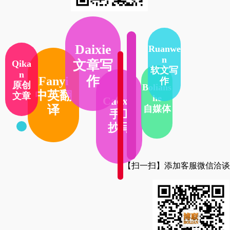
Daixie
Ruanwe
n
文章写
Qika
软文写
n
作
Fanyi
作
原创
Bolians
中英翻
文章
he
Caoxie
译
自媒体
手工
抄写
【扫一扫】添加客服微信洽谈