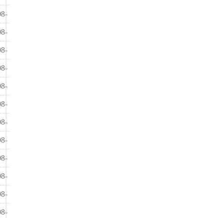
06
08-
代写法律文书、民事起诉状、答辩状、劳动仲裁申请
20
08-
代做PPT设计制作、PPT修改、PPT文稿、PPT模板
01
08-
代写项目申报材料、创建材料、验收材料、结项材料
01
08-
代写卷首语、序言、前言、写在前面、后记
01
08-
代写童谣、儿歌、三句半、快板书、相声、小品
01
08-
代写企业网评、经济评论、商业评论、文艺评论、活动评论
01
08-
代写微信公众号文章、微博文章、博客文章、网站文案
01
08-
代写自媒体软文、企业宣传软文、产品软文
01
08-
代写软文、原创软文、网站SEO软文、网站推广文章
01
08-
代写情书、情诗、表白信、求爱信、感情故事
01
08-
代写征文、比赛征文、活动征文、主题征文
01
08-
代写会议开幕词、会议闭幕词、欢迎词、答谢词