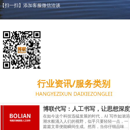
什么是手抄本？手抄本是什么意思？
2019-03-02
【扫一扫】添加客服微信洽谈
行业资讯/服务类别
HANGYEZIXUN DAIXIEZONGLEI
博联代写：人工书写，让思想深度
在文字间流淌
在如今这个科技迅猛发展的时代，AI 写作如汹涌
潮水般涌入人们的视野，似乎只要轻轻一点，一
篇篇文章便能瞬间生成。然而，当你仔细品味这