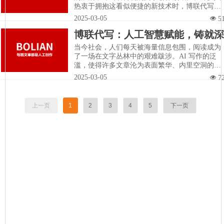
热衷于拥抱这看似便捷的新技术时，博联代写却
如一位坚毅的舵手，牢牢握住人工写作的船桨，
2025-03-05
넶
5
在浪潮中坚守初心，以匠心独运的精神，驶向文
博联代写：人工智慧赋能，铸就深
字的深邃海洋。
度好文的不二之选
当今社会，人们每天被海量信息包围，阅读成为
了一场在文字丛林中的艰难跋涉。AI 写作的泛
滥，使得许多文章沦为表面繁华、内里空洞的
“快餐文学”，徒增人们的信息疲劳。而博联代
2025-03-05
넶
7
写，宛如一片静谧的绿洲，凭借纯粹的人工写
作，为渴望深度阅读的人们提供滋养心灵的清
泉。
上一页
1
2
3
4
5
下一页