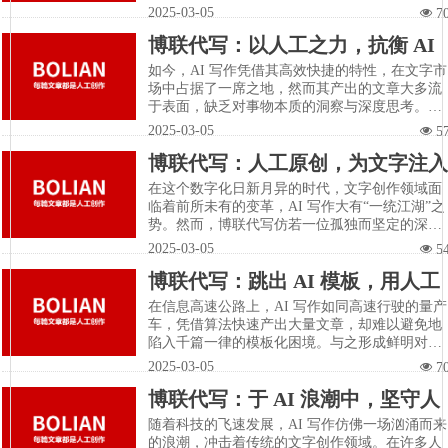
些由机器炮制出的文字时，却总会感觉缺了些至
2025-03-05
넶
7
关重要的东西。与之截然不同的是，博联代写宛
博联代写：以人工之力，抗衡 AI
如文字海洋中的一座灯塔，坚定地秉持人工书
写，让思想深度在每一个字符间自然流淌，为客
浮浅，书写深度思想华章
如今，AI 写作凭借其高效快捷的特性，在文字市
户点亮优质内容的希望之光。
场中占据了一席之地，然而其产出的文章大多流
于表面，缺乏对事物本质的洞察与深度思考。与
之抗衡的博联代写，宛如一位文字战场上的勇
2025-03-05
넶
5
士，凭借纯粹的人工之力，挥舞着思想的利刃，
博联代写：人工原创，为文字注入
斩断浮浅的枷锁，书写出一篇篇震撼人心的深度
华章。
灵魂的深度行者
在这个数字化日新月异的时代，文字创作领域面
临着前所未有的变革，AI 写作大有“一统江湖”之
势。然而，博联代写仿若一位孤独而坚定的深度
行者，背负着对人工原创的坚守，穿梭于文字的
2025-03-05
넶
5
山川湖海，只为给每一篇文章注入鲜活的灵魂，
博联代写：跳出 AI 模板，用人工
赋予其深邃的思想内涵。
创作雕琢思想的璀璨明珠
在信息高速公路上，AI 写作如同高速行驶的量产
车，凭借算法快速产出大量文章，却难以避免地
陷入千篇一律的模板化困境。与之形成鲜明对比
的是，博联代写宛如一位技艺精湛的工匠，摒弃
2025-03-05
넶
7
流水线式的生产，坚持人工创作，精心雕琢每一
博联代写：于 AI 浪潮中，坚守人
篇作品，使之成为思想天空中璀璨夺目的明珠。
工写作的初心与匠心
随着科技的飞速发展，AI 写作仿佛一场汹涌而来
的浪潮，冲击着传统的文字创作领域。在许多人