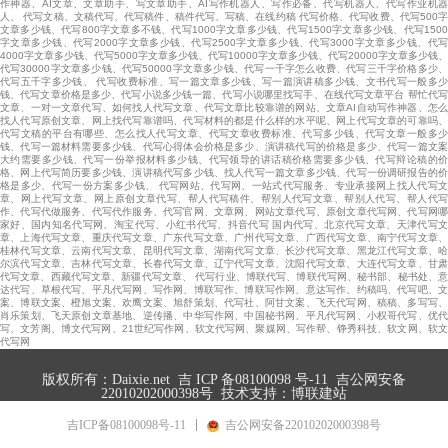
作神器、AI文章、文章助手、写文章助手、AI写作机器人、写作必备、代写机器人、代写作业机器
人、 代写文稿、文稿代写、代写稿件、稿件代写、写稿、在线约稿 代写价格、代写收费、代写500字
文章多少钱、代写800字文章多不钱、代写1000字文章多少钱、代写1500字文章多少钱、代写1500
字文章多少钱、代写2000字文章多少钱、代写2500字文章多少钱、代写3000字文章多少钱、代写
4000字文章多少钱、代写5000字文章多少钱、代写10000字文章多少钱、代写20000字文章多少钱、
代写30000字文章多少钱、代写50000字文章多少钱、代写一千字怎么收费、代写三千字价格多少、
代写五千字多少钱、 代写收费标准、写一篇文章多少钱、写一篇演讲稿多少钱、文书代写一般多少
钱、代写文章价格是多少、代写小说多少钱一篇、代写小说哪里找写手、在线代写文章平台 帮忙代写
文章、一对一文章代写、如何找人代写文章、代写文章比较靠谱的网站、文章AI自动写作神器、怎么
找人代写原创文章、网上找代写靠谱吗、代写材料的都是什么样的水平呢、网上代写文章的可靠吗、
代写文稿的平台有哪些、怎么找人代写文章、代写文章收费标准、代写多少钱、代写文章一般多少
钱、代写一篇材料需要多少钱、代写心得体会价格是多少、演讲稿代写的价格是多少、代写一篇文案
大约需要多少钱、代写一份举报材料多少钱、代写领导的讲话稿价格需要多少钱、代写辩论稿的价
格、网上代写简历要多少钱、演讲稿代写多少钱、找人代写一篇文章多少钱、代写一份调研报告的价
格是多少、代写一份方案多少钱、 代写网站、代写网、一站式代写服务、专业承接网上找人代写文
章、网上代写文章、网上原创文章代写、帮人代写稿件、帮别人代写文章、帮别人代写、帮人代写
作、代写代做服务、代写代作服务、代写官网、文章网、网站文章代写、原创文章代写网、代写网哪
家好、国内知名代写网、淘宝代写、小红书代写、抖音代写 国内代写、北京代写文章、天津代写文
章、上海代写文章、重庆代写文章、广东代写文章、广州代写文章、广西代写文章、南宁代写文章、
桂林代写文章、云南代写文章、昆明代写文章、湖南代写文章、长沙代写文章、黑龙江代写文章、哈
尔滨代写文章、吉林代写文章、长春代写文章、辽宁代写文章、沈阳代写文章、大连代写文章、甘肃
代写文章、西藏代写文章、新疆代写文章、 代写行业、博联代写、博联代写网、秘书部、秘书处、意
达代写、草根代写、平凡代写网、写作网、博联写作、博联写作网、意达写作、约稿吗、代写吧、文
案、博联文案、橙旭文案、欢鹰文案、旭舒策划、代写社、阿甘文案、飞天代写网、稿稿、多写写、
肖乐策划、飞天原创文章基地、逆传播、中华写作网、中国秘书网、平凡代写网、小权哥代写、优代
写、文芳阁、博文代写网、21世纪写作网、软文代写网、聚媒网、写作帮、铮秀科技、软文网、软文
代写网
版权所有：Daixie.net
吉 ICP 备08100098 号-11
吉公网安备
22010202000398号
技术支持：博联建站
吉ICP备08100098号-11
吉公网安备22010202000398号