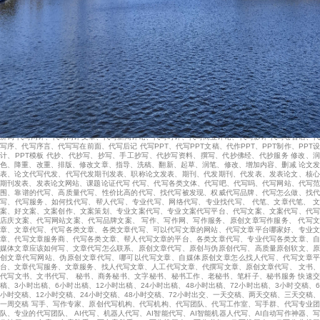
战略、代写公司发展规划 代写制度、代写公司章程、代写规章制度、代写员工手册、代写企业文化手
册、代写任务书、代写工作流程、代写岗位说明、代写职位说明、代写职责范围 代写新闻、代写新闻
通讯、代写新闻信息、代写新闻调查、代写人物专访、代写消息、代写报道、代写通讯、代写简讯 代
写解说词、宣传片解说词、专题片解说词 代写发言、代写发言稿、代写婚礼发言、代写宴会发言、代
写活动发言、代写会议发言、代写主持发言、代写就职发言、代写表态发言 代写讲话、代写讲话稿、
代写会议讲话、代写领导讲话、代写新郎父母讲话、代写新娘父母讲话、代写新郞亲友讲话、代写新
娘亲友讲话 代写贺词、代写新年贺词、代写新春贺词、代写会议贺词、代写贺电、代写贺信 代写开闭
幕词、代写开幕词、代写会议开幕词、代写闭幕词、代写会议闭幕词、代写欢迎词、代写答谢词、代
写致辞、 代写征文、代写比赛征文、代写活动征文、代写主题征文 代写检查、代写检查书、代写检讨
书、代写悔过书、代写道歉信 代写体会、代写学习体会、代写读后感、代写观后感、代写心得体会 原
创代写、代写原创文章、代写伪原创文章、代写AI文章、伪原创代写、原创文章、包原创、原创撰
写、 代写软文、软文代写、代写自媒体软文、代写企业宣传软文、代写产品软文、代写微商宣传软
文、原创软文、软文代写、软文写作、新闻软文 代写微信公众号文章、代写微信朋友圈文案、代写微
博文章、代写博客文章、代写网站文章、网站SEO、代写关键词、代写长尾词、代写热搜词、代写霸
屏词 代写网评、代写网评文章、代写新闻评论、代写时评、代写商业评论、代写影评 代写卷首语、代
写序、代写序言、代写写在前面、代写后记 代写PPT、代写PPT文稿、代作PPT、PPT制作、PPT设
计、PPT模板 代抄、代抄写、抄写、手工抄写、代抄写资料、撰写、代抄佛经、代抄服务 修改、润
色、降重、改重、排版、修改文章、指导、洗稿、翻新、起草、润笔、修改、增加内容、删减 论文发
表、论文代写代发、代写代发期刊发表、职称论文发表、期刊、代发期刊、代发表、发表论文、核心
期刊发表、发表论文网站、课题论证代写 代写、代写各类文体、代写吧、代写吗、代写网站、代写范
围、靠谱的代写、高质量代写、性价比高的代写、找代写被发现、权威代写品牌、代写怎么做、找代
写、代写服务、如何找代写、帮人代写、专业代写、网络代写、专业找代写、 代笔、文章代笔、 文
案、好文案、文案创作、文案策划、专业文案代写、专业文案代写平台、代写文案、文案代写、代写
店庆文案、代写网站文案、代写品牌文案、 写作、写作网、写作服务、原创文章写作服务、 代写文
章、文章代写、代写各类文章、各类文章代写、可以代写文章的网站、代写文章平台哪家好、专业文
章、代写文章服务商、代写各类文章、帮人代写文章的平台、各类文章代写、专业代写各类文章、自
媒体文章应该如何写、文章代写怎么联系、原创文章代写、原创与伪原创代写、高质量原创软文、原
创文章代写网站、伪原创文章代写、哪可以代写文章、自媒体原创文章怎么找人代写、代写文章平
台、文章代写服务、文章服务、找人代写文章、人工代写文章、代撰写文章、原创文章代写、 文书、
代写文书、文书代写、 秘书、商务秘书、文字秘书、秘书工作、老秘书、笔杆子、秘书服务 快速交
稿、3小时出稿、6小时出稿、12小时出稿、24小时出稿、48小时出稿、72小时出稿、3小时交稿、6
小时交稿、12小时交稿、24小时交稿、48小时交稿、72小时出交、一天交稿、两天交稿、三天交稿、
一周交稿 写手、写作专家、原创代写机构、代写机构、代写团队、代写工作室、写手群、代写专业团
队、专业的代写团队、 AI代写、机器人代写、AI智能代写、AI智能机器人代写、AI自动写作神器、写