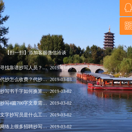
18686637488
QQ客服
微信二维码
【扫一扫】添加客服微信洽谈
可以手工抄写资料吗？
代抄写中英文 代录入中英文 保证质量和效率
为什么是【意达写作＆设计】在负责抄写业务？
我想找人帮我抄写古诗词，如何交易？
意达代写是什么意思？和博联代写有什么关系？
网上手工代抄写资料是真的吗？
有没有抄写员这样的兼职，网上抄写员兼职可信吗？
博联代写有抄写业务吗？
意达代写专业提供抄写服务
代抄服务流程是什么样的？所有抄写都是一样的服务流程吗？
帮助贫困山区孩子抄写课本有什么好办法？
代抄写都可以服务哪些国内地区？
代抄网的代抄写服务都包括哪些项目？
2019-07-06
2019-03-03
2019-03-03
2019-03-03
2019-03-02
2019-03-02
2019-03-02
2019-03-02
2019-03-02
2019-03-01
2019-03-01
2019-03-01
2019-03-01
寻找靠谱抄写人员？哪个正规保险？
2019-03-03
代抄怎么收费？代抄一万字多少钱？
2019-03-03
抄写书千字如何换算？为什么书都是用千字做单位？
2019-03-02
抄写4篇700字文章需要几小时？
2019-03-02
文字抄写员是什么工作？
2019-03-02
网络上很多招聘抄写员是做什么的？为什么不自己亲手写的呢？
2019-03-02