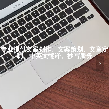
专业提供文案创作、文案策划、文章定
制、中英文翻译、抄写服务
넳
넲
ꁸ
ꂅ
回到顶部