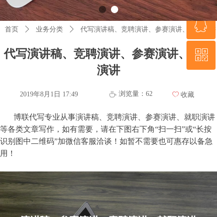
ꁗ
18686637488
首页
ꄲ
业务分类
ꄲ
代写演讲稿、竞聘演讲、参赛演讲、就职演讲
代写演讲稿、竞聘演讲、参赛演讲、就职
ꀥ
QQ客服
演讲
微信二维码
浏览量：
62
2019年8月1日
17:49
ꄘ
ꄀ
收藏
博联代写专业
从事演讲稿、竞聘演讲、参赛演讲、就职演讲
等各类文章写作，如有需要，请在下图右下角“扫一扫”或“长按
识别图中二维码”加微信客服洽谈！如暂不需要也可惠存以备急
用！