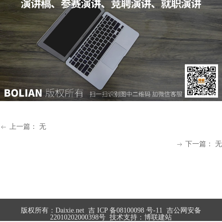
上一篇：
无
ꂃ
下一篇：
无
ꁹ
版权所有：Daixie.net
吉 ICP 备08100098 号-11
吉公网安备
22010202000398号
技术支持：博联建站